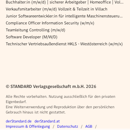
Buchhalter:in (m/w/d) | sicherer Arbeitgeber | Homeoffice | Voll- oder Teilzeit
Verkaufsmitarbeiter (m/w/d) Vollzeit & Teilzeit in Villach
Junior Softwareentwickler:in für intelligente Maschinensteuerung (CNC/HMI)
Compliance Officer Information Security (w/m/x)
Teamleitung Controlling (m/w/d)
Software Developer (M/W/D)
Technischer Vertriebsaußendienst HKLS - Westösterreich (w/m/x)
© STANDARD Verlagsgesellschaft m.b.H. 2026
Alle Rechte vorbehalten. Nutzung ausschließlich für den privaten
Eigenbedarf.
Eine Weiterverwendung und Reproduktion über den persönlichen
Gebrauch hinaus ist nicht gestattet.
Weitere Angebote
derStandard.de
derStandard.at
Rechtliches
Impressum & Offenlegung
Datenschutz
AGB