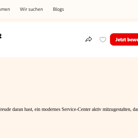
hmen
Wir suchen
Blogs
t
Jetzt bew
Teile dieses Inserat
eude daran hast, ein modernes Service-Center aktiv mitzugestalten, d