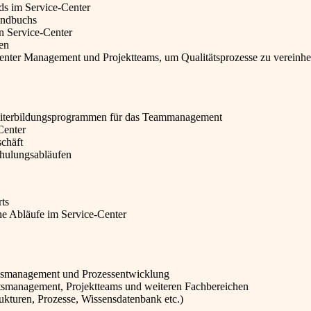
rds im Service-Center
andbuchs
n Service-Center
en
nter Management und Projektteams, um Qualitätsprozesse zu vereinhei
eiterbildungsprogrammen für das Teammanagement
Center
chäft
chulungsabläufen
rts
he Abläufe im Service-Center
ensmanagement und Prozessentwicklung
smanagement, Projektteams und weiteren Fachbereichen
ukturen, Prozesse, Wissensdatenbank etc.)