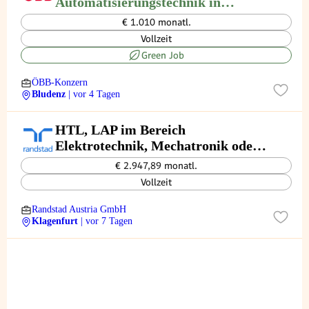
Automatisierungstechnik in
Bludenz
€ 1.010 monatl.
Vollzeit
Green Job
ÖBB-Konzern
Bludenz
| vor 4 Tagen
HTL, LAP im Bereich
Elektrotechnik, Mechatronik oder
Maschinenbau (m/w/d)
€ 2.947,89 monatl.
Vollzeit
Randstad Austria GmbH
Klagenfurt
| vor 7 Tagen