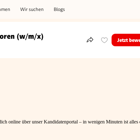
hmen
Wir suchen
Blogs
toren (w/m/x)
Jetzt bew
Teile dieses Inserat
ch online über unser Kandidatenportal – in wenigen Minuten ist alles e