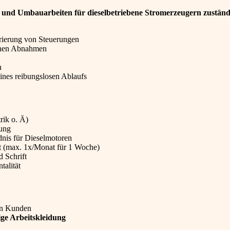
, und Umbauarbeiten für dieselbetriebene Stromerzeugern zuständ
rierung von Steuerungen
schen Abnahmen
n
ines reibungslosen Ablaufs
rik o. Ä)
tung
dnis für Dieselmotoren
st (max. 1x/Monat für 1 Woche)
 Schrift
talität
en Kunden
ge Arbeitskleidung