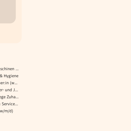
Servicetechniker für Baumaschinen (w/m/x)
 & Hygiene
Senior Firmenkundenbetreuer:in (w/m/d) für Small Corporates bzw. Medium Corporates - Innsbruck
Fachkräfte im Bereich Kinder- und Jugendpsychiatrie (m/w/d)
Pflegefachassistent*in | Pflege Zuhause Neunkirchen
Head of Group IT Support & Service Excellence (all genders)
(w/m/d)