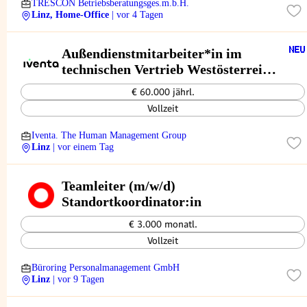
TRESCON Betriebsberatungsges.m.b.H.
Linz, Home-Office
| vor 4 Tagen
Außendienstmitarbeiter*in im
technischen Vertrieb Westösterreich
(m/w/d)
€ 60.000 jährl.
Vollzeit
Iventa. The Human Management Group
Linz
| vor einem Tag
Teamleiter (m/w/d)
Standortkoordinator:in
€ 3.000 monatl.
Vollzeit
Büroring Personalmanagement GmbH
Linz
| vor 9 Tagen