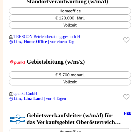
Standortverantwortung (w/m/d)
Homeoffice
€ 120.000 jährl.
Vollzeit
TRESCON Betriebsberatungsges.m.b.H.
Linz, Home-Office
| vor einem Tag
Gebietsleitung (w/m/x)
€ 5.700 monatl.
Vollzeit
epunkt GmbH
Linz, Linz-Land
| vor 4 Tagen
Gebietsverkaufsleiter (w/m/d) für
das Verkaufsgebiet Oberösterreich
und Teile Salzburgs
Homeoffice