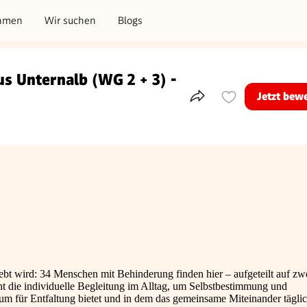
hmen
Wir suchen
Blogs
s Unternalb (WG 2 + 3) -
Jetzt bew
Teile dieses Inserat
ebt wird: 34 Menschen mit Behinderung finden hier – aufgeteilt auf zw
t die individuelle Begleitung im Alltag, um Selbstbestimmung und
aum für Entfaltung bietet und in dem das gemeinsame Miteinander tägli