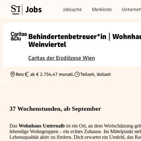
Jobs
Jobsuche
Merkliste
Unterne
Behindertenbetreuer*in | Wohnhau
Weinviertel
Caritas der Erzdiözese Wien
Retz
ab € 2.754,47 monatl.
Teilzeit, Vollzeit
Ortschaft
Gehalt
Beschäftigungsart
37 Wochenstunden, ab September
Das
Wohnhaus Unternalb
ist ein Ort, an dem Wertschätzung gel
lebendige Wohngruppen – ein echtes Zuhause. Im Mittelpunkt steh
Lebensqualität aktiv zu fördern. Dich erwartet ein Umfeld, das R