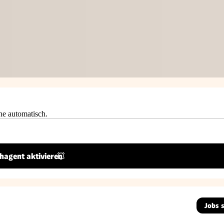
he automatisch.
hagent aktivieren
Jobs 