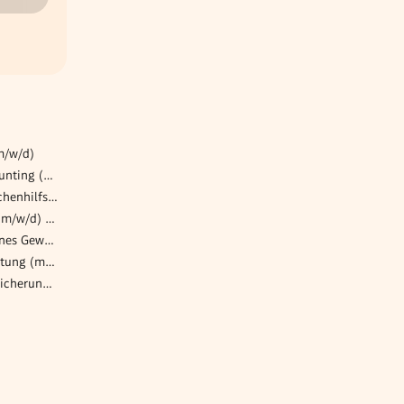
m/w/d)
Mitarbeiter Corporate Accounting (m/w/d)
Buffetkraft (m/w/d) mit Küchenhilfstätigkeiten für 20 - 30 Std. / Woche
Projektleiter Ostösterreich (m/w/d) Steuerung von der Planung bis zur erfolgreichen Übergabe
Allein Hausverwalter für reines Gewerbeportfolio (m/w/d) - VZ oder TZ
Assistenz Immobilienverwaltung (m/w/d)
Techniker für die Qualitätssicherung (m/w/d)