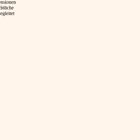
ensionen
htliche
egleitet