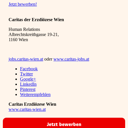
Jetzt bewerben!
Caritas der Erzdiözese Wien
Human Relations
Albrechtskreithgasse 19-21,
1160 Wien
jobs.caritas-wien.at
oder
www.caritas-jobs.at
Facebook
Twitter
Google+
LinkedIn
Pinterest
Weiterempfehlen
Caritas Erzdiözese Wien
www.caritas-wien.at
Jetzt bewerben