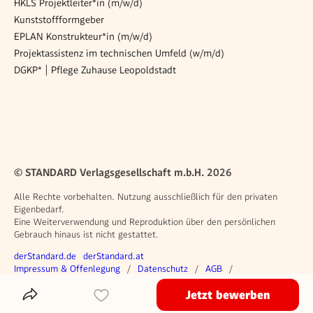
HKLS Projektleiter*in (m/w/d)
Kunststoffformgeber
EPLAN Konstrukteur*in (m/w/d)
Projektassistenz im technischen Umfeld (w/m/d)
DGKP* | Pflege Zuhause Leopoldstadt
© STANDARD Verlagsgesellschaft m.b.H. 2026
Alle Rechte vorbehalten. Nutzung ausschließlich für den privaten
Eigenbedarf.
Eine Weiterverwendung und Reproduktion über den persönlichen
Gebrauch hinaus ist nicht gestattet.
Weitere Angebote
derStandard.de
derStandard.at
Rechtliches
Impressum & Offenlegung
Datenschutz
AGB
Privacy Manager
Jetzt bewerben
Das Inserat Teilen