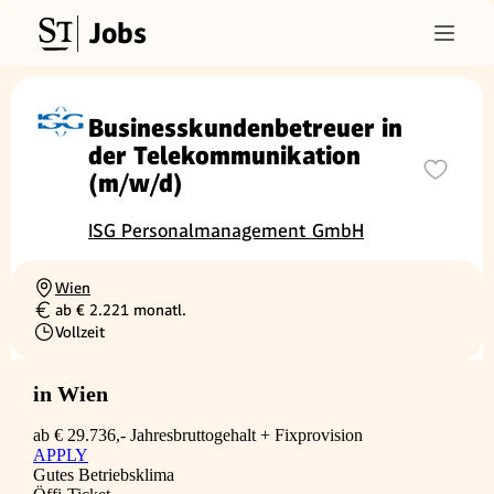
Jobs
Businesskundenbetreuer in
der Telekommunikation
(m/w/d)
ISG Personalmanagement GmbH
Wien
Ortschaft
ab € 2.221 monatl.
Gehalt
Vollzeit
Beschäftigungsart
in Wien
ab € 29.736,- Jahresbruttogehalt + Fixprovision
APPLY
Gutes Betriebsklima