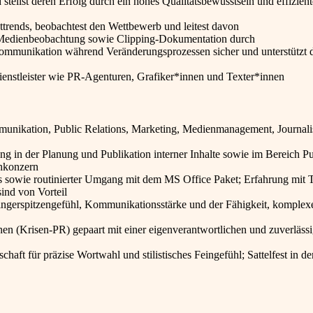
d stellst deren Erfolg durch ein hohes Qualitätsbewusstsein und effizient
kttrends, beobachtest den Wettbewerb und leitest davon
e Medienbeobachtung sowie Clipping-Dokumentation durch
 Kommunikation während Veränderungsprozessen sicher und unterstützt 
Dienstleister wie PR-Agenturen, Grafiker*innen und Texter*innen
unikation, Public Relations, Marketing, Medienmanagement, Journal
ng in der Planung und Publikation interner Inhalte sowie im Bereich Pu
chkonzern
s sowie routinierter Umgang mit dem MS Office Paket; Erfahrung mit 
ind von Vorteil
Fingerspitzengefühl, Kommunikationsstärke und der Fähigkeit, komplex
onen (Krisen-PR) gepaart mit einer eigenverantwortlichen und zuverläss
aft für präzise Wortwahl und stilistisches Feingefühl; Sattelfest in de