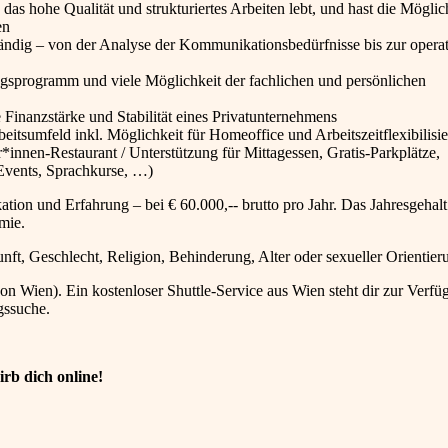
das hohe Qualität und strukturiertes Arbeiten lebt, und hast die Möglic
en
ändig – von der Analyse der Kommunikationsbedürfnisse bis zur opera
gsprogramm und viele Möglichkeit der fachlichen und persönlichen
e Finanzstärke und Stabilität eines Privatunternehmens
itsumfeld inkl. Möglichkeit für Homeoffice und Arbeitszeitflexibilisi
r*innen-Restaurant / Unterstützung für Mittagessen, Gratis-Parkplätze,
-Events, Sprachkurse, …)
ation und Erfahrung – bei € 60.000,-- brutto pro Jahr. Das Jahresgehalt 
mie.
t, Geschlecht, Religion, Behinderung, Alter oder sexueller Orientier
on Wien). Ein kostenloser Shuttle-Service aus Wien steht dir zur Verf
gssuche.
b dich online!