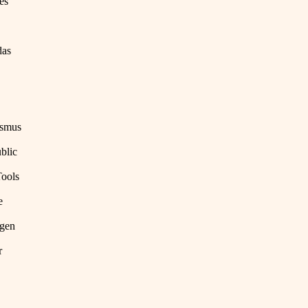
es
das
ismus
blic
Tools
e
igen
r