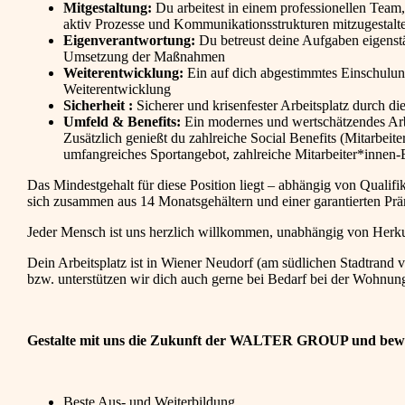
Mitgestaltung:
Du arbeitest in einem professionellen Team, 
aktiv Prozesse und Kommunikationsstrukturen mitzugestalt
Eigenverantwortung:
Du betreust deine Aufgaben eigenst
Umsetzung der Maßnahmen
Weiterentwicklung:
Ein auf dich abgestimmtes Einschulun
Weiterentwicklung
Sicherheit :
Sicherer und krisenfester Arbeitsplatz durch di
Umfeld &
Benefits:
Ein modernes und wertschätzendes Arbe
Zusätzlich genießt du zahlreiche Social Benefits (Mitarbeite
umfangreiches Sportangebot, zahlreiche Mitarbeiter*innen
Das Mindestgehalt für diese Position liegt – abhängig von Qualifik
sich zusammen aus 14 Monatsgehältern und einer garantierten Prä
Jeder Mensch ist uns herzlich willkommen, unabhängig von Herkunf
Dein Arbeitsplatz ist in Wiener Neudorf (am südlichen Stadtrand v
bzw. unterstützen wir dich auch gerne bei Bedarf bei der Wohnun
Gestalte mit uns die Zukunft der WALTER GROUP und bewir
Beste Aus- und Weiterbildung