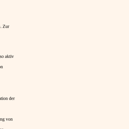
. Zur
so aktiv
on
tion der
ung von