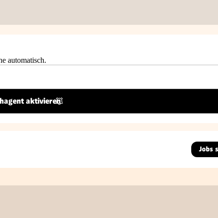
he automatisch.
hagent aktivieren
Jobs 