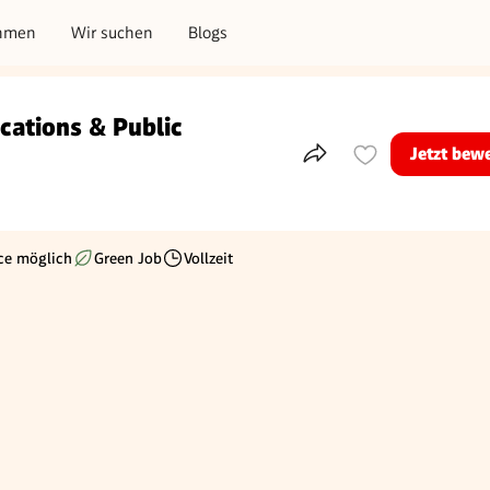
hmen
Wir suchen
Blogs
ations & Public
Jetzt bew
Teile dieses Inserat
ce möglich
Green Job
Vollzeit
Beschäftigungsart