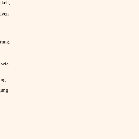
hkeit,
tiven
erung.
setzt
ung.
ügung