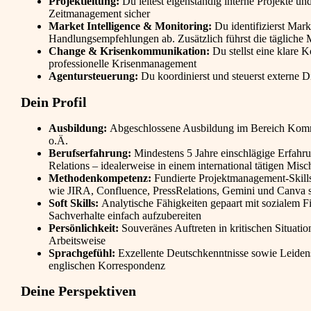
Projektleitung:
Du leitest eigenständig interne Projekte un
Zeitmanagement sicher
Market Intelligence & Monitoring:
Du identifizierst Mar
Handlungsempfehlungen ab. Zusätzlich führst die täglich
Change & Krisenkommunikation:
Du stellst eine klare
professionelle Krisenmanagement
Agentursteuerung:
Du koordinierst und steuerst externe 
Dein Profil
Ausbildung:
Abgeschlossene Ausbildung im Bereich Komm
o.Ä.
Berufserfahrung:
Mindestens 5 Jahre einschlägige Erfahru
Relations – idealerweise in einem international tätigen Mis
Methodenkompetenz:
Fundierte Projektmanagement-Skill
wie JIRA, Confluence, PressRelations, Gemini und Canva s
Soft Skills:
Analytische Fähigkeiten gepaart mit sozialem 
Sachverhalte einfach aufzubereiten
Persönlichkeit:
Souveränes Auftreten in kritischen Situati
Arbeitsweise
Sprachgefühl:
Exzellente Deutschkenntnisse sowie Leidensch
englischen Korrespondenz
Deine Perspektiven