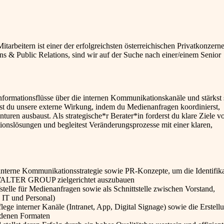
eitern ist einer der erfolgreichsten österreichischen Privatkonzerne
 & Public Relations, sind wir auf der Suche nach einer/einem Senior
Informationsflüsse über die internen Kommunikationskanäle und stärkst 
rst du unsere externe Wirkung, indem du Medienanfragen koordinierst,
ren ausbaust. Als strategische*r Berater*in forderst du klare Ziele v
ionslösungen und begleitest Veränderungsprozesse mit einer klaren,
interne Kommunikationsstrategie sowie PR-Konzepte, um die Identifika
er WALTER GROUP zielgerichtet auszubauen
stelle für Medienanfragen sowie als Schnittstelle zwischen Vorstand,
, IT und Personal)
ege interner Kanäle (Intranet, App, Digital Signage) sowie die Erstell
iedenen Formaten