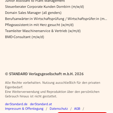
Junior Assistant to Plant Management
Steuerberater Corporate Kunden Dornbirn (m/w/d)
Domain Sales Manager (all genders)
Berufsanwärter:in Wirtschaftsprüfung / Wirtschaftsprüfer:in (m/w/d)
Pflegeassistent:in mit Herz gesucht (w/m/d)
Teamleiter Maschinenservice & Vertrieb (w/m/d)
BMD-Consultant (m/w/d)
© STANDARD Verlagsgesellschaft m.b.H. 2026
Alle Rechte vorbehalten. Nutzung ausschließlich für den privaten
Eigenbedarf.
Eine Weiterverwendung und Reproduktion über den persönlichen
Gebrauch hinaus ist nicht gestattet.
Weitere Angebote
derStandard.de
derStandard.at
Rechtliches
Impressum & Offenlegung
Datenschutz
AGB