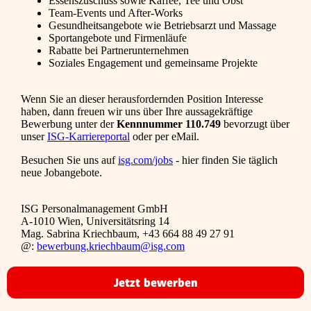
Essenszuschuss sowie Kaffee, Tee und Obst
Team-Events und After-Works
Gesundheitsangebote wie Betriebsarzt und Massage
Sportangebote und Firmenläufe
Rabatte bei Partnerunternehmen
Soziales Engagement und gemeinsame Projekte
Wenn Sie an dieser herausfordernden Position Interesse
haben, dann freuen wir uns über Ihre aussagekräftige
Bewerbung unter der
Kennnummer 110.749
bevorzugt über
unser
ISG-Karriereportal
oder per eMail.
Besuchen Sie uns auf
isg.com/jobs
- hier finden Sie täglich
neue Jobangebote.
ISG Personalmanagement GmbH
A-1010 Wien, Universitätsring 14
Mag. Sabrina Kriechbaum, +43 664 88 49 27 91
@:
bewerbung.kriechbaum@isg.com
Jetzt bewerben