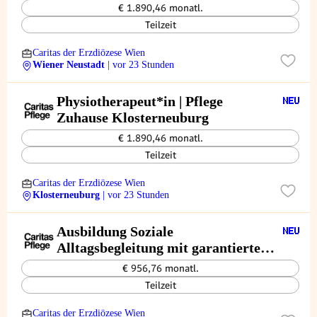
Umgebung
€ 1.890,46 monatl.
Teilzeit
Caritas der Erzdiözese Wien
Wiener Neustadt
| vor 23 Stunden
Physiotherapeut*in | Pflege
Zuhause Klosterneuburg
€ 1.890,46 monatl.
Teilzeit
Caritas der Erzdiözese Wien
Klosterneuburg
| vor 23 Stunden
Ausbildung Soziale
Alltagsbegleitung mit garantierter
Beschäftigung | Pflege Zuhause
€ 956,76 monatl.
Baden
Teilzeit
Caritas der Erzdiözese Wien