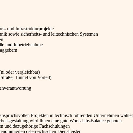
s- und Infrastrukturprojekte
nik sowie sicherheits- und leittechnischen Systemen
en
lle und Inbetriebnahme
raggebern
i oder vergleichbar)
 Straße, Tunnel von Vorteil)
igenverantwortung
anspruchsvollen Projekten in technisch führenden Unternehmen wähle
Arbeitsgestaltung wird Ihnen eine gute Work-Life-Balance geboten
gen und dazugehörige Fachschulungen
renommierten österreichischen Dienstleister