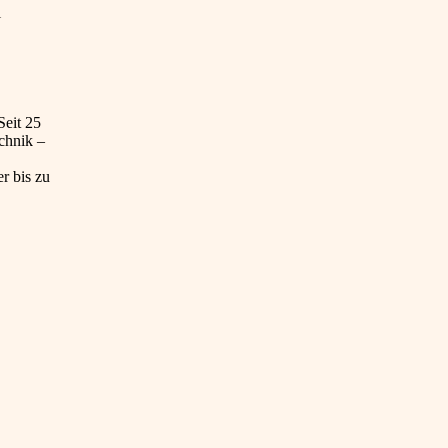
l
Seit 25
echnik –
r bis zu