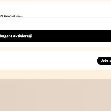
he automatisch.
hagent aktivieren
Jobs 