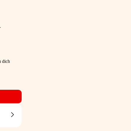
.
u dich