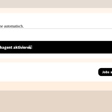
he automatisch.
hagent aktivieren
Jobs 