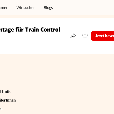
hmen
Wir suchen
Blogs
ntage für Train Control
Jetzt bew
Teile dieses Inserat
d Units
iterInnen
h.