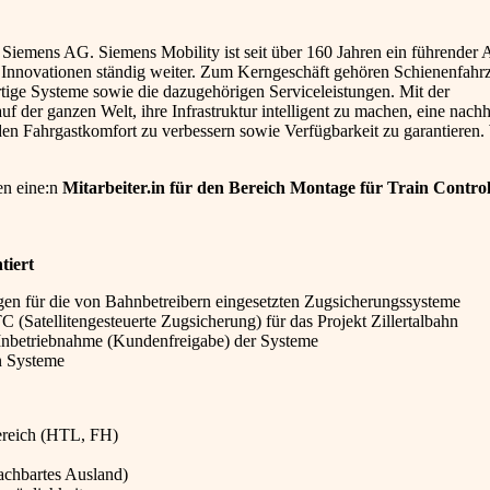
 Siemens AG. Siemens Mobility ist seit über 160 Jahren ein führender 
h Innovationen ständig weiter. Zum Kerngeschäft gehören Schienenfahr
rtige Systeme sowie die dazugehörigen Serviceleistungen. Mit der
uf der ganzen Welt, ihre Infrastruktur intelligent zu machen, eine nachh
en Fahrgastkomfort zu verbessern sowie Verfügbarkeit zu garantieren.
en eine:n
Mitarbeiter.in für den Bereich Montage für Train Contro
tiert
n für die von Bahnbetreibern eingesetzten Zugsicherungssysteme
(Satellitengesteuerte Zugsicherung) für das Projekt Zillertalbahn
d Inbetriebnahme (Kundenfreigabe) der Systeme
n Systeme
ereich (HTL, FH)
nachbartes Ausland)