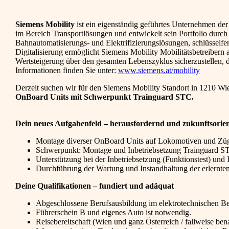
Siemens Mobility
ist ein eigenständig geführtes Unternehmen der
im Bereich Transportlösungen und entwickelt sein Portfolio durc
Bahnautomatisierungs- und Elektrifizierungslösungen, schlüsselfe
Digitalisierung ermöglicht Siemens Mobility Mobilitätsbetreibern a
Wertsteigerung über den gesamten Lebenszyklus sicherzustellen, d
Informationen finden Sie unter:
www.siemens.at/mobility
Derzeit suchen wir für den Siemens Mobility Standort in 1210 Wi
OnBoard Units mit Schwerpunkt Trainguard STC.
Dein neues Aufgabenfeld – herausfordernd und zukunftsorien
Montage diverser OnBoard Units auf Lokomotiven und Züge
Schwerpunkt: Montage und Inbetriebsetzung Trainguard STC 
Unterstützung bei der Inbetriebsetzung (Funktionstest) un
Durchführung der Wartung und Instandhaltung der erlernte
Deine Qualifikationen – fundiert und adäquat
Abgeschlossene Berufsausbildung im elektrotechnischen B
Führerschein B und eigenes Auto ist notwendig.
Reisebereitschaft (Wien und ganz Österreich / fallweise be