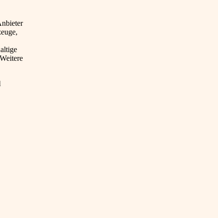
Anbieter
zeuge,
altige
 Weitere
l