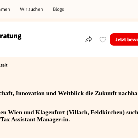
hmen
Wir suchen
Blogs
eratung
Jetzt bew
Teile dieses Inserat
lzeit
ftigungsart
haft, Innovation und Weitblick die Zukunft nachhal
en Wien und Klagenfurt (Villach, Feldkirchen) suc
 Tax Assistant Manager:in.