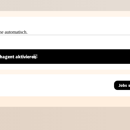
he automatisch.
hagent aktivieren
Jobs 