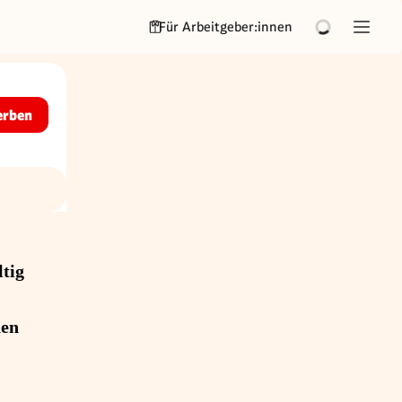
Für Arbeitgeber:innen
erben
tig
hen