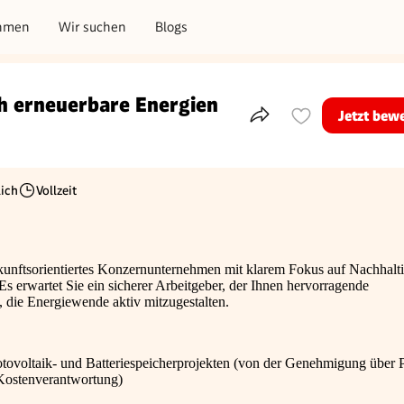
hmen
Wir suchen
Blogs
ch erneuerbare Energien
Jetzt bew
Teile dieses Inserat
ich
Vollzeit
Beschäftigungsart
kunftsorientiertes Konzernunternehmen mit klarem Fokus auf Nachhalti
Es erwartet Sie ein sicherer Arbeitgeber, der Ihnen hervorragende
 die Energiewende aktiv mitzugestalten.
ovoltaik- und Batteriespeicherprojekten (von der Genehmigung über 
Kostenverantwortung)