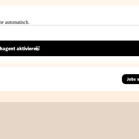
he automatisch.
hagent aktivieren
Jobs 