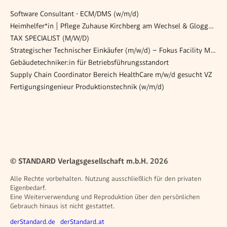
Software Consultant - ECM/DMS (w/m/d)
Heimhelfer*in | Pflege Zuhause Kirchberg am Wechsel & Gloggnitz
TAX SPECIALIST (M/W/D)
Strategischer Technischer Einkäufer (m/w/d) – Fokus Facility Management & IT
Gebäudetechniker:in für Betriebsführungsstandort
Supply Chain Coordinator Bereich HealthCare m/w/d gesucht VZ
Fertigungsingenieur Produktionstechnik (w/m/d)
© STANDARD Verlagsgesellschaft m.b.H. 2026
Alle Rechte vorbehalten. Nutzung ausschließlich für den privaten
Eigenbedarf.
Eine Weiterverwendung und Reproduktion über den persönlichen
Gebrauch hinaus ist nicht gestattet.
Weitere Angebote
derStandard.de
derStandard.at