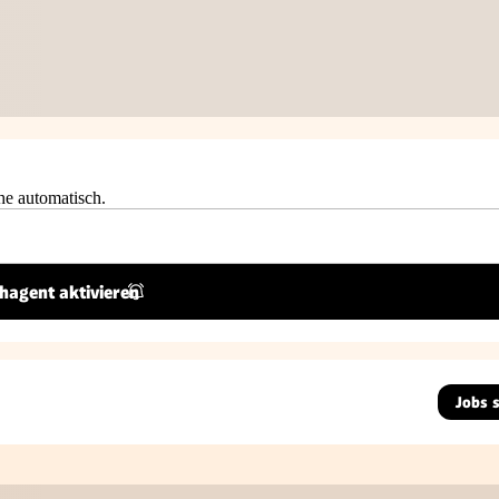
he automatisch.
hagent aktivieren
Jobs 