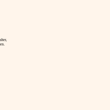
lter,
en.