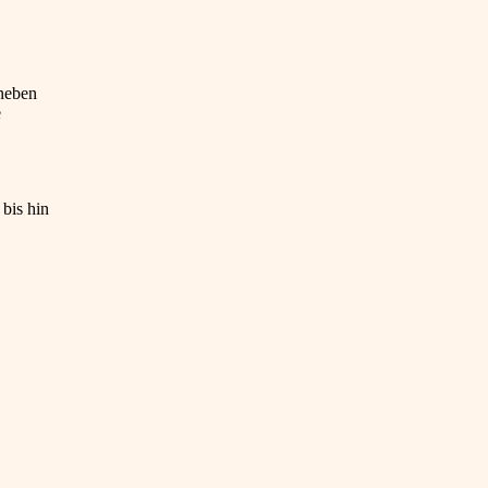
 neben
e
bis hin