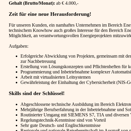
Gehalt (Brutto/Monat):
ab € 4.000,-
Zeit für eine neue Herausforderung!
Für unseren Kunden, ein namhaftes Unternehmen im Bereich Energi
technischem Knowhow auch großes Interesse für den Bereich Energi
Möglichkeit, an verantwortungsvollen Energieprojekten mitzuwirk
Aufgaben:
Erfolgreiche Abwicklung von Projekten, gemeinsam mit de
zur Nachbetreuung
Erstellung von Lösungskonzepten und Pflichtenheften für 
Programmierung und Inbetriebnahme komplexer Automatisie
Arbeit mit virtualisierten Leitsystemen
Gewährleistung der Einhaltung der Cybersicherheit (NIS-G
Skills sind der Schlüssel!
Abgeschlossene technische Ausbildung im Bereich Elektrot
Mehrjährige Berufserfahrung in der Inbetriebnahme und So
Routinierter Umgang mit SIEMENS S7, TIA und diversen V
Regelungstechnik-Kenntnisse sind von Vorteil
Sehr gute Deutsch- und Englischkenntnisse
Regionale und nationale Reisebereitschaft im Ausmaß von 