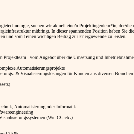
etechnologie, suchen wir aktuell eine/n Projektingenieur*in, der/die
einfrastruktur mitbringt. In dieser spannenden Position haben Sie di
en und somit einen wichtigen Beitrag zur Energiewende zu leisten.
m Projektteam - vom Angebot über die Umsetzung und Inbetriebnahme 
komplexe Automatisierungsprojekte
rungs- & Visualisierungslösungen für Kunden aus diversen Branchen
esetz)
echnik, Automatisierung oder Informatik
ftwareengineering
isualisierungssystemen (Win CC etc.)
rund 25 %