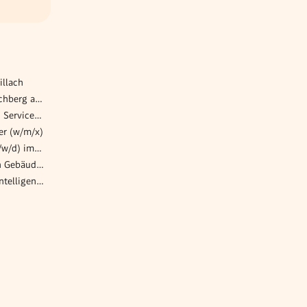
illach
DGKP* | Pflege Zuhause Kirchberg am Wechsel & Gloggnitz
Assistenz Turbogeneratoren Service - Teilzeit 30h/Woche (w/m/x)
er (w/m/x)
Außendienstmitarbeiter (m/w/d) im Bereich Berufsverpflegung für südliches Wien und nördliches Burgenland
Projekttechniker im Bereich Gebäudetechnik mit Schwerpunkt Elektrik (w/m/x)
Lead Analytics & Business Intelligence (w/m/d)