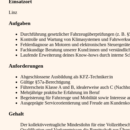
Einsatzort
Linz
Aufgaben
Durchführung gesetzlicher Fahrzeugüberprüfungen (z. B. §
Kontrolle und Wartung von Klimasystemen und Fahrwerkse
Fehlerdiagnose an Motoren und elektronischen Steuergerät
Fachkundige Beratung unserer Kund:innen und verständlich
Laufende Erweiterung deines Know-hows durch interne S
Anforderungen
Abgeschlossene Ausbildung als KFZ-Techniker:in
Gültige §57a-Berechtigung
Führerschein Klasse A und B, idealerweise auch C (Nachh
Mehrjährige praktische Erfahrung im Beruf
Begeisterung für Fahrzeuge und Mobilität sowie Interesse 
Ausgeprägte Serviceorientierung und Freude am Kundenko
Gehalt
Der kollektivvertragliche Mindestlohn für eine Vollzeitbesc
Qualifikation und Vorkenntnissen die Bereitschaft zur Über