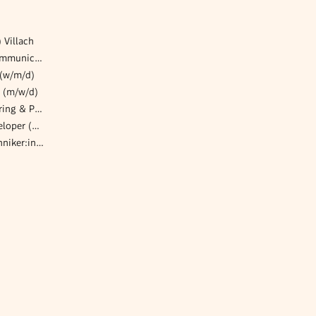
 Villach
Senior Manager Internal Communications & Public Relations (m/w/d)
 (w/m/d)
n (m/w/d)
Abteilungsleiter:in Engineering & Projektabwicklung - Sicherungstechnik im Bahnverkehr
Senior SAP HCM ABAP Developer (w/m/d)
Verfahrens- und Prozesstechniker:in (m/w/d)