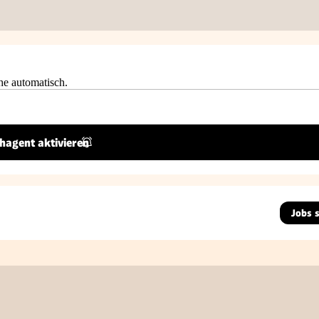
he automatisch.
hagent aktivieren
Jobs 