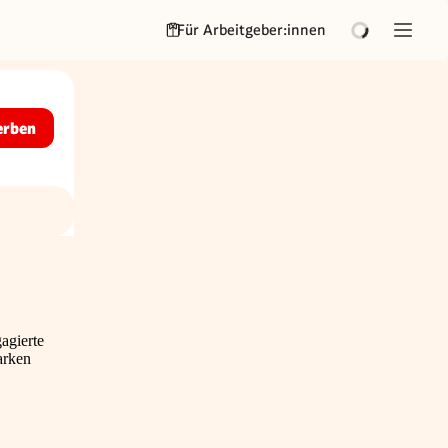
Für Arbeitgeber:innen
erben
agierte
arken