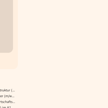
System Engineer – IT-Infrastruktur (w/m/d)
Sommerjob Buffetmitarbeiter (m/w/d) für die Opernfestspiele im Steinbruch in St. Margarethen für 30 Std./Woche
Senior Associate für die Wirtschaftsprüfung (m/w/d)
Verkaufsmitarbeiter (m/w/d) im A1 Shop