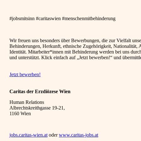
#jobsmitsinn #caritaswien #menschenmitbehinderung
Wir freuen uns besonders über Bewerbungen, die zur Vielfalt unse
Behinderungen, Herkunft, ethnische Zugehörigkeit, Nationalität, 
Identität. Mitarbeiter*innen mit Behinderung werden bei uns dur
und unterstützt. Klick einfach auf „Jetzt bewerben!“ und übermitt
Jetzt bewerben!
Caritas der Erzdiözese Wien
Human Relations
Albrechtskreithgasse 19-21,
1160 Wien
jobs.caritas-wien.at
oder
www.caritas-jobs.at