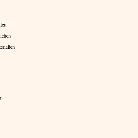
zten
lichen
erialien
r