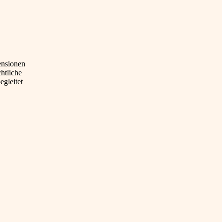
ensionen
htliche
egleitet