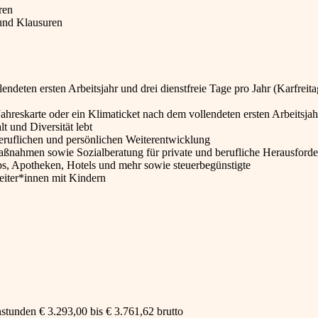
eren
und Klausuren
deten ersten Arbeitsjahr und drei dienstfreie Tage pro Jahr (Karfreita
Jahreskarte oder ein Klimaticket nach dem vollendeten ersten Arbeitsjah
t und Diversität lebt
eruflichen und persönlichen Weiterentwicklung
ßnahmen sowie Sozialberatung für private und berufliche Herausford
, Apotheken, Hotels und mehr sowie steuerbegünstigte
eiter*innen mit Kindern
tunden € 3.293,00 bis € 3.761,62 brutto