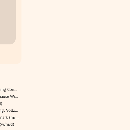
Specialist Production Planning Control
Case Manager*in Pflege Zuhause Wiental (13. Bezirk)
d)
Buchhalter (m/w/d) Leonding, Vollzeit/Teilzeit
Technischer Vertrieb Steiermark (m/w/x)
 (w/m/d)