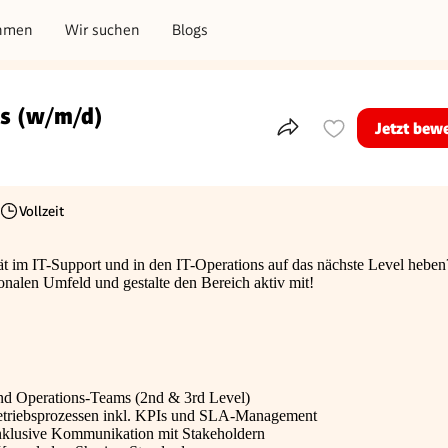
hmen
Wir suchen
Blogs
ns (w/m/d)
Jetzt bew
Teile dieses Inserat
Vollzeit
Beschäftigungsart
ät im IT-Support und in den IT-Operations auf das nächste Level heben
onalen Umfeld und gestalte den Bereich aktiv mit!
nd Operations-Teams (2nd & 3rd Level)
Betriebsprozessen inkl. KPIs und SLA-Management
inklusive Kommunikation mit Stakeholdern