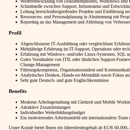
Weiterentwicklung von Dokumentationen, Workflows und 
Schnittstelle zwischen Support, Infrastruktur und Entwickl
Leitung bereichsübergreifender Projekte und Einführung ne
Ressourcen- und Personalplanung in Abstimmung mit Peop
Reporting an das Management und Ableitung von Verbesse
Profil
Abgeschlossene IT-Ausbildung oder vergleichbare Erfahr
Mehrjährige Erfahrung im IT-Support, Operations oder tech
Erfahrung mit Windows- und/oder Linux-Systemen, SQL u
Gutes Verständnis von ITIL oder ähnlichen Support-Framew
Change-Management
Führungskompetenz, Organisationstalent und Kommunikati
Analytisches Denken, Hands-on-Mentalität sowie Fokus auf
Sehr gute Deutsch- und gute Englischkenntnisse
Benefits
Moderne Arbeitsgestaltung mit Gleitzeit und Mobile Working
Attraktive Zusatzleistungen
Individuelles Weiterbildungsbudget
Ein motivierendes Arbeitsumfeld mit internationalem Team
Unser Kunde bietet Ihnen ein Jahresbruttogehalt ab EUR 60.000,- 