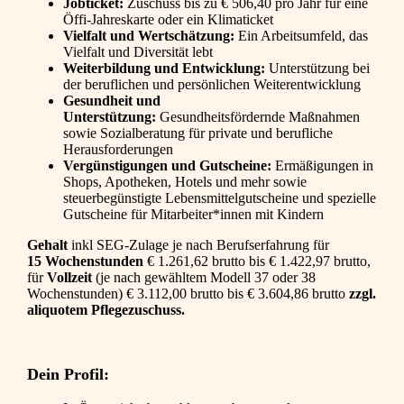
Jobticket:
Zuschuss bis zu € 506,40 pro Jahr für eine
Öffi-Jahreskarte oder ein Klimaticket
Vielfalt und Wertschätzung:
Ein Arbeitsumfeld, das
Vielfalt und Diversität lebt
Weiterbildung und Entwicklung:
Unterstützung bei
der beruflichen und persönlichen Weiterentwicklung
Gesundheit und
Unterstützung:
Gesundheitsfördernde Maßnahmen
sowie Sozialberatung für private und berufliche
Herausforderungen
Vergünstigungen und Gutscheine:
Ermäßigungen in
Shops, Apotheken, Hotels und mehr sowie
steuerbegünstigte Lebensmittelgutscheine und spezielle
Gutscheine für Mitarbeiter*innen mit Kindern
Gehalt
inkl SEG-Zulage je nach Berufserfahrung für
15 Wochenstunden
€ 1.261,62 brutto bis € 1.422,97 brutto,
für
Vollzeit
(je nach gewähltem Modell 37 oder 38
Wochenstunden) € 3.112,00 brutto bis € 3.604,86 brutto
zzgl.
aliquotem Pflegezuschuss.
Dein Profil: