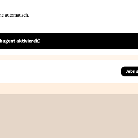
he automatisch.
hagent aktivieren
Jobs 