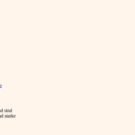
r
nd sind
nd starke