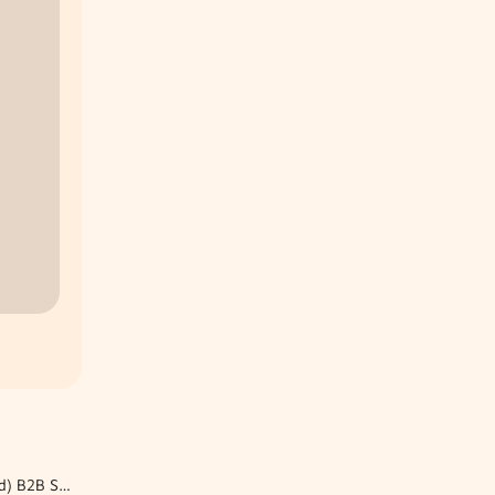
Vertriebsinnendienst (m/w/d) B2B Sales Advisor bei A1