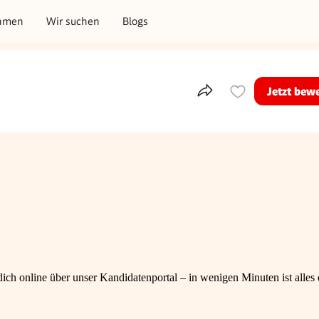
hmen
Wir suchen
Blogs
Jetzt bew
Teile dieses Inserat
ch online über unser Kandidatenportal – in wenigen Minuten ist alles e