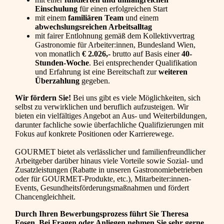
Einschulung
für einen erfolgreichen Start
mit einem
familiären Team
und einem
abwechslungsreichen Arbeitsalltag
mit fairer Entlohnung gemäß dem Kollektivvertrag
Gastronomie für Arbeiter:innen, Bundesland Wien,
von monatlich
€ 2.026,-
brutto auf Basis einer
40-
Stunden-Woche
. Bei entsprechender Qualifikation
und Erfahrung ist eine Bereitschaft zur
weiteren
Überzahlung
gegeben.
Wir fördern Sie!
Bei uns gibt es viele Möglichkeiten, sich
selbst zu verwirklichen und beruflich aufzusteigen. Wir
bieten ein vielfältiges Angebot an Aus- und Weiterbildungen,
darunter fachliche sowie überfachliche Qualifizierungen mit
Fokus auf konkrete Positionen oder Karrierewege.
GOURMET bietet als verlässlicher und familienfreundlicher
Arbeitgeber darüber hinaus viele Vorteile sowie Sozial- und
Zusatzleistungen (Rabatte in unseren Gastronomiebetrieben
oder für GOURMET-Produkte, etc.), Mitarbeiter:innen-
Events, Gesundheitsförderungsmaßnahmen und fördert
Chancengleichheit.
Durch Ihren Bewerbungsprozess führt Sie Theresa
Fosen. Bei Fragen oder Anliegen nehmen Sie sehr gerne