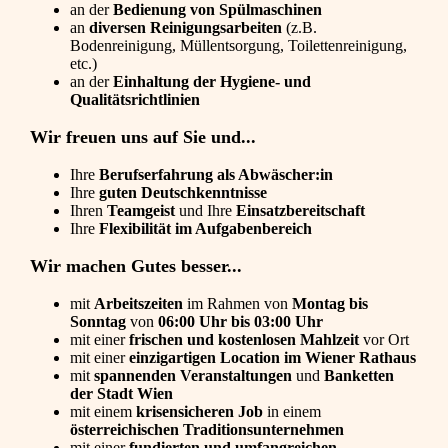
an der
Bedienung von Spülmaschinen
an
diversen Reinigungsarbeiten
(z.B.
Bodenreinigung, Müllentsorgung, Toilettenreinigung,
etc.)
an der
Einhaltung der Hygiene- und
Qualitätsrichtlinien
Wir freuen uns auf Sie und...
Ihre
Berufserfahrung als Abwäscher:in
Ihre
guten Deutschkenntnisse
Ihren
Teamgeist
und Ihre
Einsatzbereitschaft
Ihre
Flexibilität im Aufgabenbereich
Wir machen Gutes besser...
mit
Arbeitszeiten
im Rahmen von
Montag bis
Sonntag
von
06:00 Uhr bis 03:00 Uhr
mit einer
frischen und kostenlosen Mahlzeit
vor Ort
mit einer
einzigartigen Location im Wiener Rathaus
mit
spannenden Veranstaltungen
und
Banketten
der Stadt Wien
mit einem
krisensicheren Job
in einem
österreichischen Traditionsunternehmen
mit einer
fundierten und umfangreichen