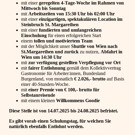
mit einer
geregelten 4-Tage-Woche im Rahmen von
Mittwoch bis Sonntag
mit
Arbeitszeiten
von 15:30 Uhr bis 02:00 Uhr
mit einer
einzigartigen, spektakulären Location im
Steinbruch St. Margarethen
mit einer
fundierten und umfangreichen
Einschulung
für einen erfolgreichen Start
einem
tollen und motiviertem Team
mit der Möglichkeit unser
Shuttle von Wien nach
St.Margarethen und zurück
zu nutzen,
Abfahrt in
Wien um 14:30 Uhr
mit
zur verfügung gestellten Verpflegung vor Ort
mit
fairer Entlohnung
gemäß dem Kollektivvertrag
Gastronomie für Arbeiter:innen, Bundesland
Burgenland, von monatlich
€ 2.026,- brutto
auf Basis
einer 40-Stunden-Woche.
mit
einer Premie von € 100,- brutto für
Selbstanreisende
mit einem kleinen
Willkommens Goodie
Diese Stelle ist von 14.07.2025 bis 24.08.2025 befristet.
Es gibt vorab einen Schulungstag, für welchen Sie
natürlich ebenfalls Entlohnt werden.