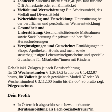
Jobticket:
Zuschuss bis zu € 506,40 pro Jahr für eine
Öffi-Jahreskarte oder ein Klimaticket
Vielfalt und Wertschätzung:
Ein Arbeitsumfeld, das
Vielfalt und Diversität lebt
Weiterbildung und Entwicklung:
Unterstützung bei
der beruflichen und persönlichen Weiterentwicklung
Gesundheit und
Unterstützung:
Gesundheitsfördernde Maßnahmen
sowie Sozialberatung für private und berufliche
Herausforderungen
Vergünstigungen und Gutscheine:
Ermäßigungen in
Shops, Apotheken, Hotels und mehr sowie
steuerbegünstigte Lebensmittelgutscheine und spezielle
Gutscheine für Mitarbeiter*innen mit Kindern
Gehalt
inkl. Zulagen je nach Berufserfahrung
für
15 Wochenstunden
€ 1.261,62 brutto bis € 1.422,97
brutto, für
Vollzeit
(je nach gewähltem Modell 37 oder 38
Wochenstunden) € 3.112,00 brutto bis € 3.604,86 brutto
zzgl.
Pflegezuschuss.
Dein Profil:
In Österreich abgeschlossene bzw. anerkannte
Berufsausbildung als Fach-Sozialbetreuer*in