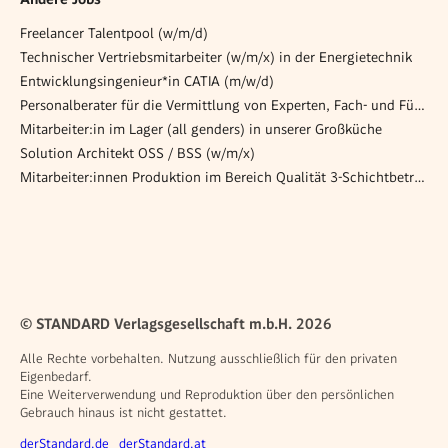
Freelancer Talentpool (w/m/d)
Technischer Vertriebsmitarbeiter (w/m/x) in der Energietechnik
Entwicklungsingenieur*in CATIA (m/w/d)
Personalberater für die Vermittlung von Experten, Fach- und Führungskräften (m/w/d)
Mitarbeiter:in im Lager (all genders) in unserer Großküche
Solution Architekt OSS / BSS (w/m/x)
Mitarbeiter:innen Produktion im Bereich Qualität 3-Schichtbetrieb im Reinraum
© STANDARD Verlagsgesellschaft m.b.H. 2026
Alle Rechte vorbehalten. Nutzung ausschließlich für den privaten
Eigenbedarf.
Eine Weiterverwendung und Reproduktion über den persönlichen
Gebrauch hinaus ist nicht gestattet.
Weitere Angebote
derStandard.de
derStandard.at