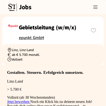
Jobs
Gebietsleitung (w/m/x)
epunkt GmbH
Linz, Linz-Land
Ortschaft
ab € 5.700 monatl.
Gehalt
Vollzeit
Beschäftigungsart
Gestalten. Steuern. Erfolgreich umsetzen.
Linz-Land
> 5.700 €
Vollzeit (ab 38 Wochenstunden)
Jetzt bewerben
Noch ein Klick bis zu deinem neuen Job!
Bewirb dich online über unser Kandidatenportal – in