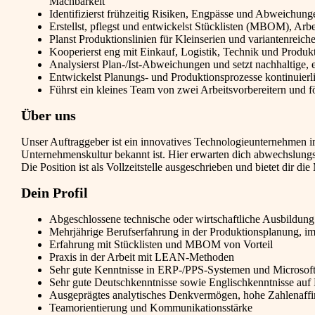
Machbarkeit
Identifizierst frühzeitig Risiken, Engpässe und Abweichun
Erstellst, pflegst und entwickelst Stücklisten (MBOM), Arb
Planst Produktionslinien für Kleinserien und variantenreich
Kooperierst eng mit Einkauf, Logistik, Technik und Produk
Analysierst Plan-/Ist-Abweichungen und setzt nachhaltige, 
Entwickelst Planungs- und Produktionsprozesse kontinuier
Führst ein kleines Team von zwei Arbeitsvorbereitern und 
Über uns
Unser Auftraggeber ist ein innovatives Technologieunternehmen 
Unternehmenskultur bekannt ist. Hier erwarten dich abwechslung
Die Position ist als Vollzeitstelle ausgeschrieben und bietet dir 
Dein Profil
Abgeschlossene technische oder wirtschaftliche Ausbildung
Mehrjährige Berufserfahrung in der Produktionsplanung, 
Erfahrung mit Stücklisten und MBOM von Vorteil
Praxis in der Arbeit mit LEAN-Methoden
Sehr gute Kenntnisse in ERP-/PPS-Systemen und Microsoft
Sehr gute Deutschkenntnisse sowie Englischkenntnisse au
Ausgeprägtes analytisches Denkvermögen, hohe Zahlenaffin
Teamorientierung und Kommunikationsstärke