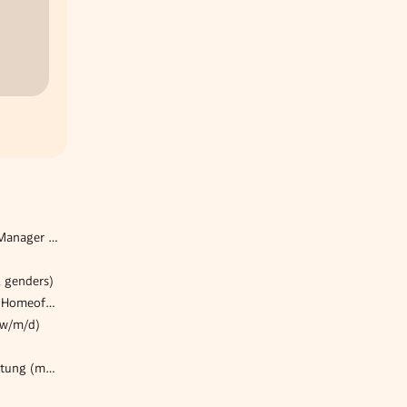
IT Infrastructure & Service Manager (w/m/d)
l genders)
Bilanzbuchhalter (m/w/d) | Homeoffice | Flexible Arbeitszeiten
(w/m/d)
Assistenz Immobilienverwaltung (m/w/d)