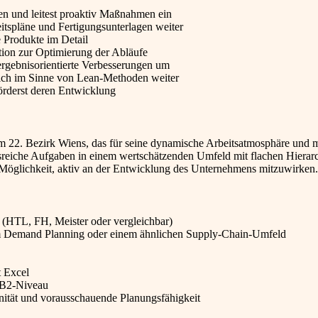
gen und leitest proaktiv Maßnahmen ein
eitspläne und Fertigungsunterlagen weiter
e Produkte im Detail
tion zur Optimierung der Abläufe
ergebnisorientierte Verbesserungen um
lich im Sinne von Lean-Methoden weiter
förderst deren Entwicklung
im 22. Bezirk Wiens, das für seine dynamische Arbeitsatmosphäre und
sreiche Aufgaben in einem wertschätzenden Umfeld mit flachen Hierarc
die Möglichkeit, aktiv an der Entwicklung des Unternehmens mitzuwirken.
 (HTL, FH, Meister oder vergleichbar)
im Demand Planning oder einem ähnlichen Supply-Chain-Umfeld
 Excel
f B2-Niveau
ität und vorausschauende Planungsfähigkeit