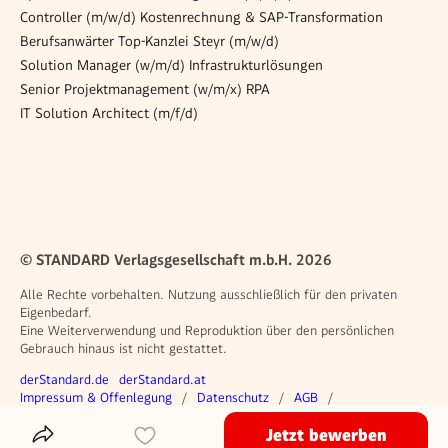
Controller (m/w/d) Kostenrechnung & SAP-Transformation
Berufsanwärter Top-Kanzlei Steyr (m/w/d)
Solution Manager (w/m/d) Infrastrukturlösungen
Senior Projektmanagement (w/m/x) RPA
IT Solution Architect (m/f/d)
© STANDARD Verlagsgesellschaft m.b.H. 2026
Alle Rechte vorbehalten. Nutzung ausschließlich für den privaten
Eigenbedarf.
Eine Weiterverwendung und Reproduktion über den persönlichen
Gebrauch hinaus ist nicht gestattet.
Weitere Angebote
derStandard.de
derStandard.at
Rechtliches
Impressum & Offenlegung
Datenschutz
AGB
Privacy Manager
Jetzt bewerben
Das Inserat Teilen