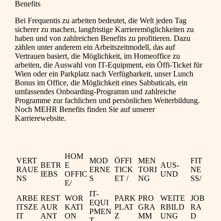
Benefits
Bei Frequentis zu arbeiten bedeutet, die Welt jeden Tag
sicherer zu machen, langfristige Karrieremöglichkeiten zu
haben und von zahlreichen Benefits zu profitieren. Dazu
zählen unter anderem ein Arbeitszeitmodell, das auf
Vertrauen basiert, die Möglichkeit, im Homeoffice zu
arbeiten, die Auswahl von IT-Equipment, ein Öffi-Ticket für
Wien oder ein Parkplatz nach Verfügbarkeit, unser Lunch
Bonus im Office, die Möglichkeit eines Sabbaticals, ein
umfassendes Onboarding-Programm und zahlreiche
Programme zur fachlichen und persönlichen Weiterbildung.
Noch MEHR Benefits finden Sie auf unserer
Karrierewebsite.
HOM
VERT
MOD
ÖFFI
MEN
FIT
BETR
E
AUS-
RAUE
ERNE
TICK
TORI
NE
IEBS
OFFIC
UND
NS
S
ET /
NG
SS/
E/
IT-
ARBE
REST
WOR
PARK
PRO
WEITE
JOB
EQUI
ITSZE
AUR
KATI
PLAT
GRA
RBILD
RA
PMEN
IT
ANT
ON
Z
MM
UNG
D
T