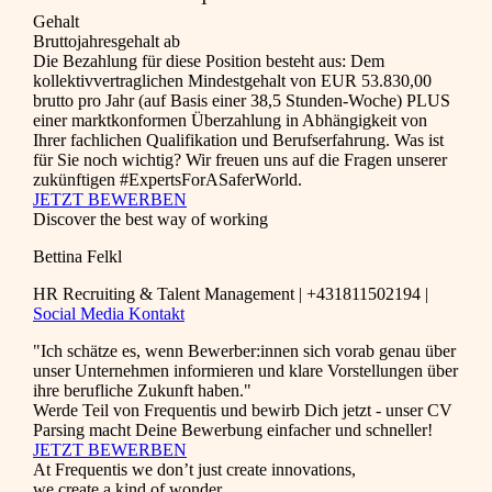
Gehalt
Bruttojahresgehalt ab
Die Bezahlung für diese Position besteht aus: Dem
kollektivvertraglichen Mindestgehalt von EUR 53.830,00
brutto pro Jahr (auf Basis einer 38,5 Stunden-Woche) PLUS
einer marktkonformen Überzahlung in Abhängigkeit von
Ihrer fachlichen Qualifikation und Berufserfahrung. Was ist
für Sie noch wichtig? Wir freuen uns auf die Fragen unserer
zukünftigen #ExpertsForASaferWorld.
JETZT BEWERBEN
Discover the best way of working
Bettina Felkl
HR Recruiting & Talent Management | +431811502194 |
Social Media Kontakt
"Ich schätze es, wenn Bewerber:innen sich vorab genau über
unser Unternehmen informieren und klare Vorstellungen über
ihre berufliche Zukunft haben."
Werde Teil von Frequentis und bewirb Dich jetzt - unser CV
Parsing macht Deine Bewerbung einfacher und schneller!
JETZT BEWERBEN
At Frequentis we don’t just create innovations,
we create a kind of wonder