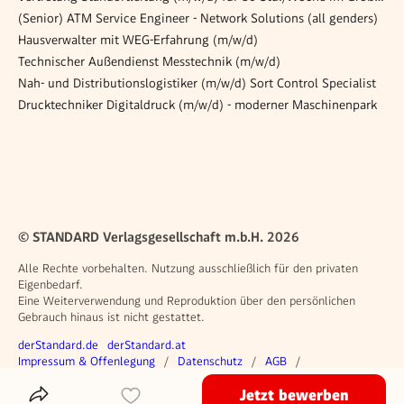
(Senior) ATM Service Engineer - Network Solutions (all genders)
Hausverwalter mit WEG-Erfahrung (m/w/d)
Technischer Außendienst Messtechnik (m/w/d)
Nah- und Distributionslogistiker (m/w/d) Sort Control Specialist
Drucktechniker Digitaldruck (m/w/d) - moderner Maschinenpark
© STANDARD Verlagsgesellschaft m.b.H. 2026
Alle Rechte vorbehalten. Nutzung ausschließlich für den privaten
Eigenbedarf.
Eine Weiterverwendung und Reproduktion über den persönlichen
Gebrauch hinaus ist nicht gestattet.
Weitere Angebote
derStandard.de
derStandard.at
Rechtliches
Impressum & Offenlegung
Datenschutz
AGB
Privacy Manager
Jetzt bewerben
Das Inserat Teilen