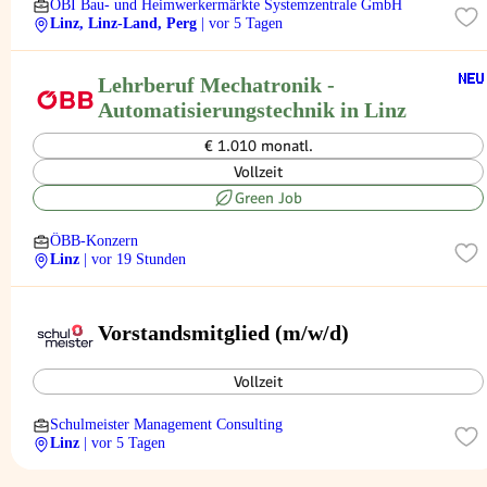
OBI Bau- und Heimwerkermärkte Systemzentrale GmbH
Linz, Linz-Land, Perg
| vor 5 Tagen
Lehrberuf Mechatronik -
Automatisierungstechnik in Linz
€ 1.010 monatl.
Vollzeit
Green Job
ÖBB-Konzern
Linz
| vor 19 Stunden
Vorstandsmitglied (m/w/d)
Vollzeit
Schulmeister Management Consulting
Linz
| vor 5 Tagen