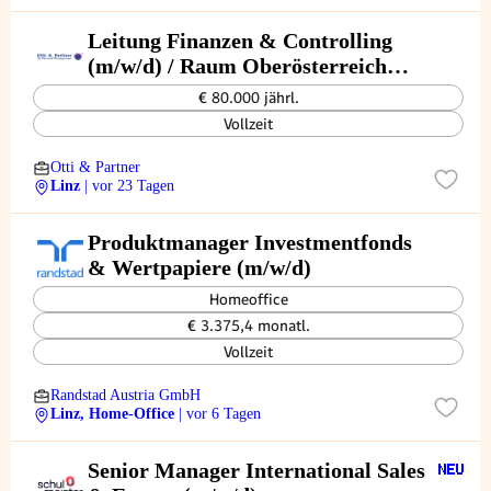
Leitung Finanzen & Controlling
(m/w/d) / Raum Oberösterreich
(Zentralraum Linz / Innviertel)
€ 80.000 jährl.
Vollzeit
Otti & Partner
Linz
| vor 23 Tagen
Produktmanager Investmentfonds
& Wertpapiere (m/w/d)
Homeoffice
€ 3.375,4 monatl.
Vollzeit
Randstad Austria GmbH
Linz, Home-Office
| vor 6 Tagen
Senior Manager International Sales