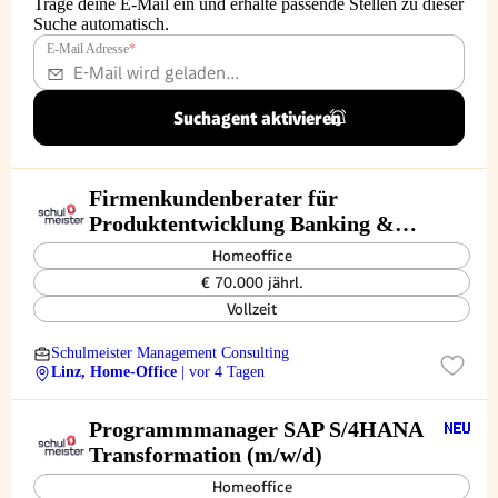
Trage deine E-Mail ein und erhalte passende Stellen zu dieser
Suche automatisch.
E-Mail Adresse
*
Suchagent aktivieren
Firmenkundenberater für
Produktentwicklung Banking &
Finanzierung (m/w/d)
Homeoffice
€ 70.000 jährl.
Vollzeit
Schulmeister Management Consulting
Linz, Home-Office
| vor 4 Tagen
Programmmanager SAP S/4HANA
Transformation (m/w/d)
Homeoffice