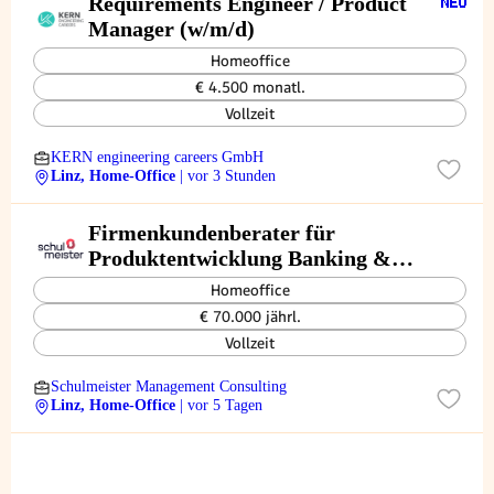
Requirements Engineer / Product
Manager (w/m/d)
Homeoffice
€ 4.500 monatl.
Vollzeit
KERN engineering careers GmbH
Linz, Home-Office
| vor 3 Stunden
Firmenkundenberater für
Produktentwicklung Banking &
Finanzierung (m/w/d)
Homeoffice
€ 70.000 jährl.
Vollzeit
Schulmeister Management Consulting
Linz, Home-Office
| vor 5 Tagen