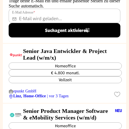
Trage deine E-Mail ein und erhalte passende Stellen zu dieser
Suche automatisch.
E-Mail Adresse
*
Suchagent aktivieren
Senior Java Entwickler & Project
Lead (w/m/x)
Homeoffice
€ 4.800 monatl.
Vollzeit
epunkt GmbH
Linz, Home-Office
| vor 3 Tagen
Senior Product Manager Software
& eMobility Services (w/m/d)
Homeoffice