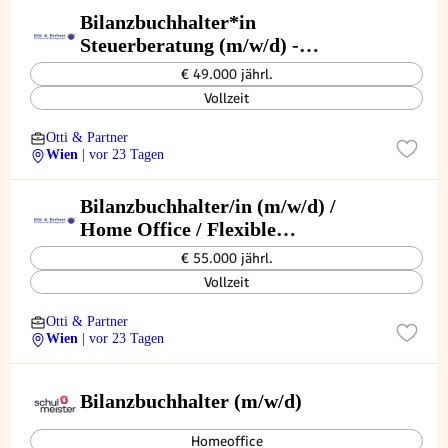
Bilanzbuchhalter*in
Steuerberatung (m/w/d) -
eigenverantwortlich &
€ 49.000 jährl.
mandantennah
Vollzeit
Otti & Partner
Wien
| vor 23 Tagen
Bilanzbuchhalter/in (m/w/d) /
Home Office / Flexible
Arbeitszeiten
€ 55.000 jährl.
Vollzeit
Otti & Partner
Wien
| vor 23 Tagen
Bilanzbuchhalter (m/w/d)
Homeoffice