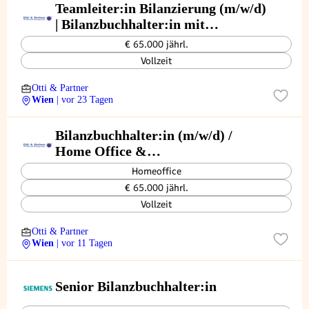
Teamleiter:in Bilanzierung (m/w/d)
| Bilanzbuchhalter:in mit
Führungsverantwortung
€ 65.000 jährl.
Vollzeit
Otti & Partner
Wien
| vor 23 Tagen
Bilanzbuchhalter:in (m/w/d) /
Home Office &
eigenverantwortliche
Homeoffice
Klientenbetreuung
€ 65.000 jährl.
Vollzeit
Otti & Partner
Wien
| vor 11 Tagen
Senior Bilanzbuchhalter:in