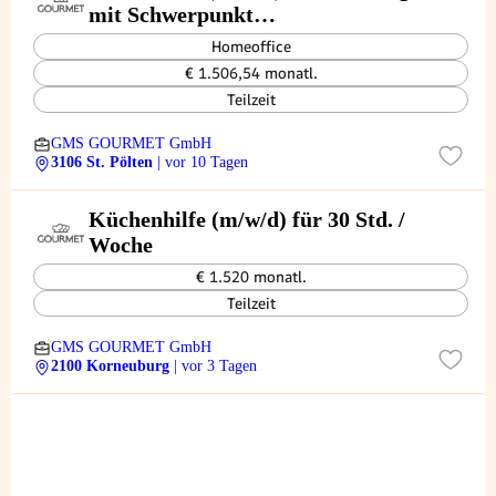
mit Schwerpunkt
Materialbuchhaltung, 25 Std. /
Homeoffice
Woche
€ 1.506,54 monatl.
Teilzeit
GMS GOURMET GmbH
3106 St. Pölten
| vor 10 Tagen
Küchenhilfe (m/w/d) für 30 Std. /
Woche
€ 1.520 monatl.
Teilzeit
GMS GOURMET GmbH
2100 Korneuburg
| vor 3 Tagen