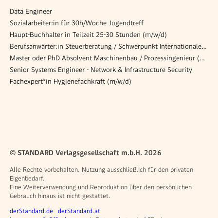
Data Engineer
Sozialarbeiter:in für 30h/Woche Jugendtreff
Haupt-Buchhalter in Teilzeit 25-30 Stunden (m/w/d)
Berufsanwärter:in Steuerberatung / Schwerpunkt Internationales Steuerrecht (m/w/d)
Master oder PhD Absolvent Maschinenbau / Prozessingenieur (w/m/d)
Senior Systems Engineer - Network & Infrastructure Security
Fachexpert*in Hygienefachkraft (m/w/d)
© STANDARD Verlagsgesellschaft m.b.H. 2026
Alle Rechte vorbehalten. Nutzung ausschließlich für den privaten
Eigenbedarf.
Eine Weiterverwendung und Reproduktion über den persönlichen
Gebrauch hinaus ist nicht gestattet.
Weitere Angebote
derStandard.de
derStandard.at