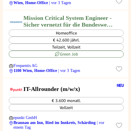
Wien, Home-Office
| vor 3 Tagen
Mission Critical System Engineer -
Sicher vernetzt für die Bundeswehr
- Teilzeit oder Vollzeit (all genders)
Homeoffice
€ 42.600 jährl.
Teilzeit, Vollzeit
Green Job
Frequentis AG
1100 Wien, Home-Office
| vor 3 Tagen
IT-Allrounder (m/w/x)
€ 3.600 monatl.
Vollzeit
epunkt GmbH
Braunau am Inn, Ried im Innkreis, Schärding
| vor
einem Tag