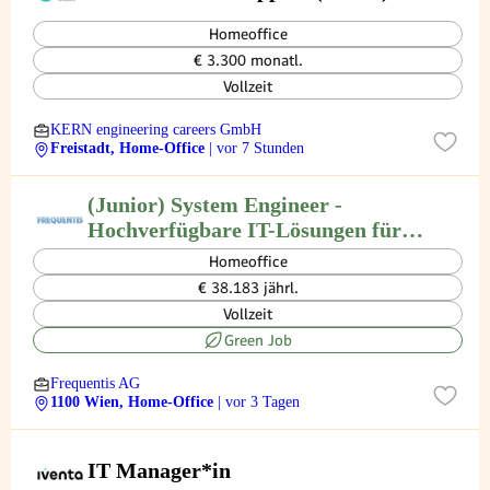
Homeoffice
€ 3.300 monatl.
Vollzeit
KERN engineering careers GmbH
Freistadt, Home-Office
| vor 7 Stunden
(Junior) System Engineer -
Hochverfügbare IT-Lösungen für
Helden des Alltags! (all genders)
Homeoffice
€ 38.183 jährl.
Vollzeit
Green Job
Frequentis AG
1100 Wien, Home-Office
| vor 3 Tagen
IT Manager*in