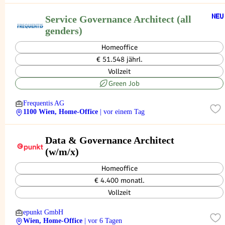
Service Governance Architect (all
genders)
Homeoffice
€ 51.548 jährl.
Vollzeit
Green Job
Frequentis AG
1100 Wien, Home-Office
| vor einem Tag
Data & Governance Architect
(w/m/x)
Homeoffice
€ 4.400 monatl.
Vollzeit
epunkt GmbH
Wien, Home-Office
| vor 6 Tagen