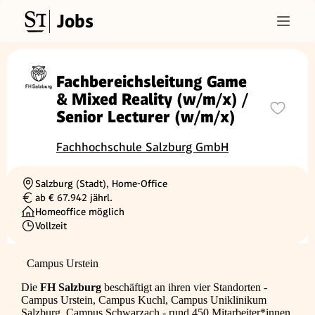
Jobs
Fachbereichsleitung Game
& Mixed Reality (w/m/x) /
Senior Lecturer (w/m/x)
Fachhochschule Salzburg GmbH
Salzburg (Stadt), Home-Office
Ortschaft
ab € 67.942 jährl.
Gehalt
Homeoffice möglich
Vollzeit
Beschäftigungsart
Campus Urstein
Die
FH Salzburg
beschäftigt an ihren vier Standorten -
Campus Urstein, Campus Kuchl, Campus Uniklinikum
Salzburg, Campus Schwarzach - rund 450 Mitarbeiter*innen.