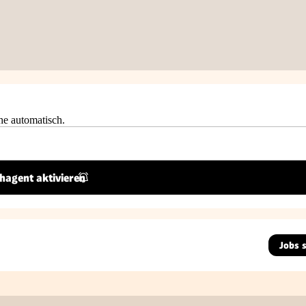
he automatisch.
hagent aktivieren
Jobs 