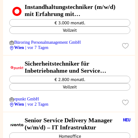
Instandhaltungstechniker (m/w/d)
mit Erfahrung mit
Anlagensteuerung/Antriebstechnik
€ 3.000 monatl.
Vollzeit
Büroring Personalmanagement GmbH
Wien
| vor 7 Tagen
Sicherheitstechniker für
Inbetriebnahme und Service
(w/m/x)
€ 2.800 monatl.
Vollzeit
epunkt GmbH
Wien
| vor 2 Tagen
Senior Service Delivery Manager
(w/m/d) – IT Infrastruktur
Homeoffice