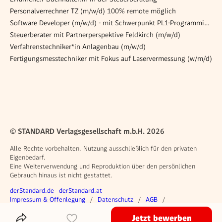
Personalverrechner TZ (m/w/d) 100% remote möglich
Software Developer (m/w/d) - mit Schwerpunkt PL1-Programmierung
Steuerberater mit Partnerperspektive Feldkirch (m/w/d)
Verfahrenstechniker*in Anlagenbau (m/w/d)
Fertigungsmesstechniker mit Fokus auf Laservermessung (w/m/d)
© STANDARD Verlagsgesellschaft m.b.H. 2026
Alle Rechte vorbehalten. Nutzung ausschließlich für den privaten
Eigenbedarf.
Eine Weiterverwendung und Reproduktion über den persönlichen
Gebrauch hinaus ist nicht gestattet.
Weitere Angebote
derStandard.de
derStandard.at
Rechtliches
Impressum & Offenlegung
Datenschutz
AGB
Privacy Manager
Jetzt bewerben
Das Inserat Teilen