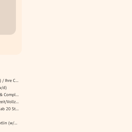
Bilanzbuchhalter:in (m/w/d) / Ihre Chance im internationalen Konzernumfeld!
w/d)
Manager Customer Quality & Complaints (w/m/d)
BuchhalterIn (m/w/d) - Teilzeit/Vollzeit
Konzernbilanzierer (w/m/x) ab 20 Std.
Software Engineer - Java/Kotlin (w/m/d)