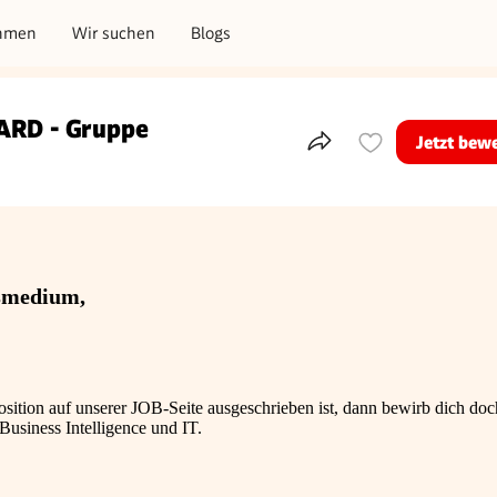
hmen
Wir suchen
Blogs
ARD - Gruppe
Jetzt bew
Teile dieses Inserat
smedium,
osition auf unserer JOB-Seite ausgeschrieben ist, dann bewirb dich doc
 Business Intelligence und IT.