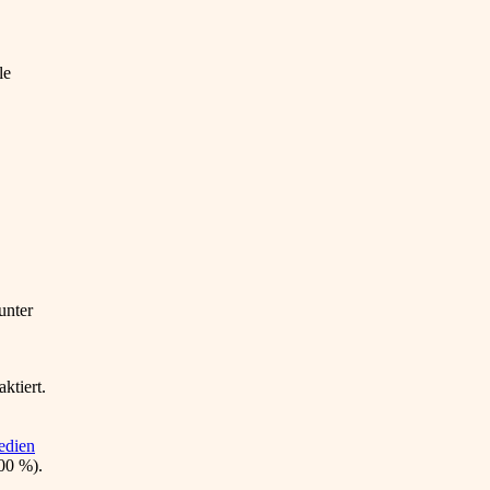
le
unter
ktiert.
dien
00 %).