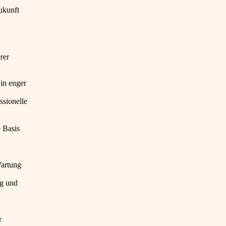
ukunft
rer
in enger
ssionelle
 Basis
Wartung
ng und
r