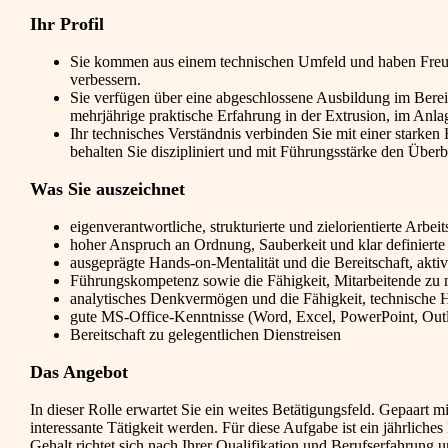
Ihr Profil
Sie kommen aus einem technischen Umfeld und haben Freude
verbessern.
Sie verfügen über eine abgeschlossene Ausbildung im Bere
mehrjährige praktische Erfahrung in der Extrusion, im Anl
Ihr technisches Verständnis verbinden Sie mit einer starke
behalten Sie diszipliniert und mit Führungsstärke den Überbl
Was Sie auszeichnet
eigenverantwortliche, strukturierte und zielorientierte Arbei
hoher Anspruch an Ordnung, Sauberkeit und klar definierte
ausgeprägte Hands-on-Mentalität und die Bereitschaft, akti
Führungskompetenz sowie die Fähigkeit, Mitarbeitende zu m
analytisches Denkvermögen und die Fähigkeit, technische H
gute MS-Office-Kenntnisse (Word, Excel, PowerPoint, Outl
Bereitschaft zu gelegentlichen Dienstreisen
Das Angebot
In dieser Rolle erwartet Sie ein weites Betätigungsfeld. Gepaart 
interessante Tätigkeit werden. Für diese Aufgabe ist ein jährlich
Gehalt richtet sich nach Ihrer Qualifikation und Berufserfahrung 