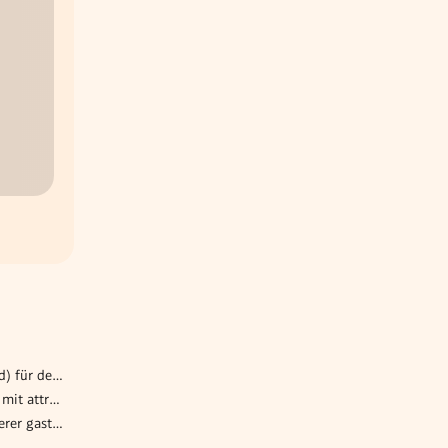
Telesales Mitarbeiter (m/w/d) für den B2B Vertrieb
CNC-Facharbeiter (m/w/d) - mit attraktivem Gehalt !
Koch (m/w/d) in einem unserer gastronomischen Betriebe in Wien