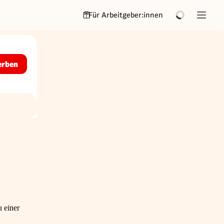
Für Arbeitgeber:innen
erben
 einer