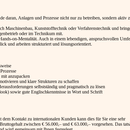
 daran, Anlagen und Prozesse nicht nur zu betreiben, sondern aktiv 
ich Maschinenbau, Kunststofftechnik oder Verfahrenstechnik und bring
agenbetrieb oder im Technikum mit.
n Hands-on-Mentalität. Auch in einem lebendigen, anspruchsvollen Umfe
ick und arbeiten strukturiert und lösungsorientiert.
tsweise
 Prozesse
v mit anzupacken
otivieren und klare Strukturen zu schaffen
erausforderungen selbstständig und pragmatisch zu lösen
ook) sowie gute Englischkenntnisse in Wort und Schrift
mit dem Kontakt zu internationalen Kunden kann dies für Sie eine sehr
es Bruttogehalt zwischen € 56.000,– und € 63.000,– vorgesehen. Das tats
und wird gemeinsam mit Ihnen festgelegt.