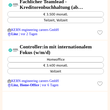
Fachlicher Teamlead -
Kreditorenbuchhaltung (ab
30h/Woche) (w/m/d)
€ 3.500 monatl.
Teilzeit, Vollzeit
KERN engineering careers GmbH
Linz
| vor 2 Tagen
Controller:in mit internationalem
Fokus (w/m/d)
Homeoffice
€ 3.400 monatl.
Vollzeit
KERN engineering careers GmbH
Linz, Home-Office
| vor 6 Tagen