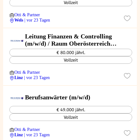
Vollzeit
Otti & Partner
Wels
| vor 23 Tagen
Leitung Finanzen & Controlling
(m/w/d) / Raum Oberösterreich
(Zentralraum Linz / Innviertel)
€ 80.000 jährl.
Vollzeit
Otti & Partner
Linz
| vor 23 Tagen
Berufsanwärter (m/w/d)
€ 49.000 jährl.
Vollzeit
Otti & Partner
Linz
| vor 23 Tagen