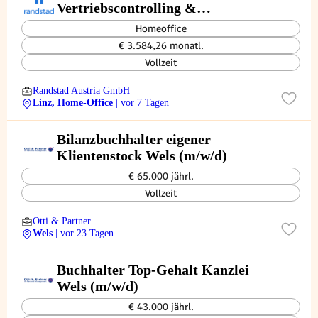
Vertriebscontrolling &
Banksteuerung (m/w/d)
Homeoffice
€ 3.584,26 monatl.
Vollzeit
Randstad Austria GmbH
Linz, Home-Office
| vor 7 Tagen
Bilanzbuchhalter eigener
Klientenstock Wels (m/w/d)
€ 65.000 jährl.
Vollzeit
Otti & Partner
Wels
| vor 23 Tagen
Buchhalter Top-Gehalt Kanzlei
Wels (m/w/d)
€ 43.000 jährl.