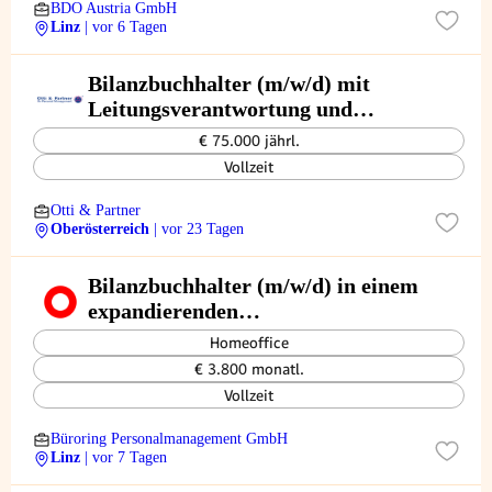
BDO Austria GmbH
Linz
| vor 6 Tagen
Bilanzbuchhalter (m/w/d) mit
Leitungsverantwortung und
Controlling-Expertise
€ 75.000 jährl.
Vollzeit
Otti & Partner
Oberösterreich
| vor 23 Tagen
Bilanzbuchhalter (m/w/d) in einem
expandierenden
Unternehmensumfeld
Homeoffice
€ 3.800 monatl.
Vollzeit
Büroring Personalmanagement GmbH
Linz
| vor 7 Tagen