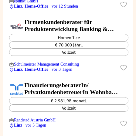
epunkt GmbH
Linz, Home-Office
| vor 12 Stunden
Firmenkundenberater für
Produktentwicklung Banking &
Finanzierung (m/w/d)
Homeoffice
€ 70.000 jährl.
Vollzeit
Schulmeister Management Consulting
Linz, Home-Office
| vor 3 Tagen
FinanzierungsberaterIn/
PrivatkundenbetreuerIn Wohnbau
(m/w/d)
€ 2.981,98 monatl.
Vollzeit
Randstad Austria GmbH
Linz
| vor 5 Tagen