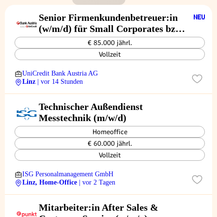
Senior Firmenkundenbetreuer:in
(w/m/d) für Small Corporates bzw.
Medium Corporates - Linz
€ 85.000 jährl.
Vollzeit
UniCredit Bank Austria AG
Linz
| vor 14 Stunden
Technischer Außendienst
Messtechnik (m/w/d)
Homeoffice
€ 60.000 jährl.
Vollzeit
ISG Personalmanagement GmbH
Linz, Home-Office
| vor 2 Tagen
Mitarbeiter:in After Sales &