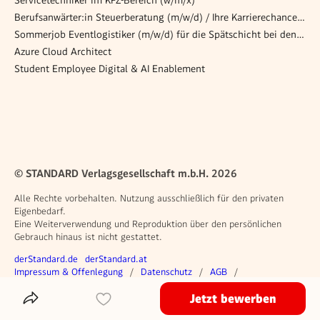
Berufsanwärter:in Steuerberatung (m/w/d) / Ihre Karrierechance in Wien
Sommerjob Eventlogistiker (m/w/d) für die Spätschicht bei den Opernfestspiele in St. Margarethen
Azure Cloud Architect
Student Employee Digital & AI Enablement
© STANDARD Verlagsgesellschaft m.b.H. 2026
Alle Rechte vorbehalten. Nutzung ausschließlich für den privaten
Eigenbedarf.
Eine Weiterverwendung und Reproduktion über den persönlichen
Gebrauch hinaus ist nicht gestattet.
Weitere Angebote
derStandard.de
derStandard.at
Rechtliches
Impressum & Offenlegung
Datenschutz
AGB
Privacy Manager
Jetzt bewerben
Das Inserat Teilen