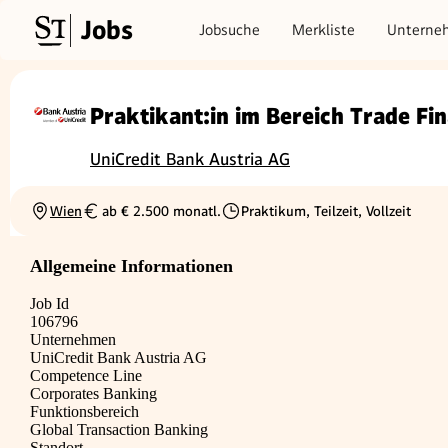
Jobs
Jobsuche
Merkliste
Unterne
Praktikant:in im Bereich Trade Fi
UniCredit Bank Austria AG
Wien
ab € 2.500 monatl.
Praktikum, Teilzeit, Vollzeit
Ortschaft
Gehalt
Beschäftigungsart
Allgemeine Informationen
Job Id
106796
Unternehmen
UniCredit Bank Austria AG
Competence Line
Corporates Banking
Funktionsbereich
Global Transaction Banking
Standort