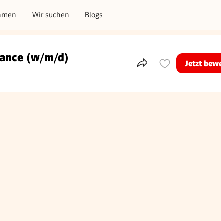
hmen
Wir suchen
Blogs
nance (w/m/d)
Jetzt bew
Teile dieses Inserat