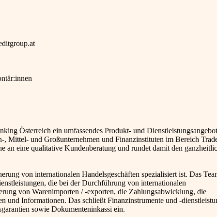
editgroup.at
ontär:innen
nking Österreich ein umfassendes Produkt- und Dienstleistungsangebot
in-, Mittel- und Großunternehmen und Finanzinstituten im Bereich Trad
e an eine qualitative Kundenberatung und rundet damit den ganzheitli
erung von internationalen Handelsgeschäften spezialisiert ist. Das Team
nstleistungen, die bei der Durchführung von internationalen
ierung von Warenimporten / -exporten, die Zahlungsabwicklung, die
und Informationen. Das schließt Finanzinstrumente und -dienstleistu
sgarantien sowie Dokumenteninkassi ein.