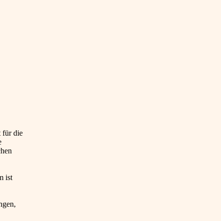
 für die
e
chen
 ist
ngen,