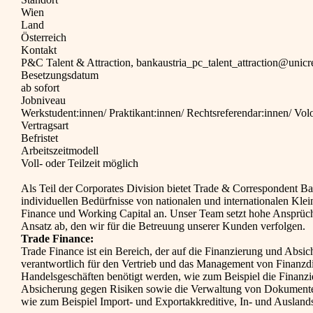
Wien
Land
Österreich
Kontakt
P&C Talent & Attraction, bankaustria_pc_talent_attraction@unicr
Besetzungsdatum
ab sofort
Jobniveau
Werkstudent:innen/ Praktikant:innen/ Rechtsreferendar:innen/ Vol
Vertragsart
Befristet
Arbeitszeitmodell
Voll- oder Teilzeit möglich
Als Teil der Corporates Division bietet Trade & Correspondent Ba
individuellen Bedürfnisse von nationalen und internationalen Kle
Finance und Working Capital an. Unser Team setzt hohe Ansprüch
Ansatz ab, den wir für die Betreuung unserer Kunden verfolgen.
Trade Finance:
Trade Finance ist ein Bereich, der auf die Finanzierung und Absich
verantwortlich für den Vertrieb und das Management von Finanzdie
Handelsgeschäften benötigt werden, wie zum Beispiel die Finanz
Absicherung gegen Risiken sowie die Verwaltung von Dokumenten 
wie zum Beispiel Import- und Exportakkreditive, In- und Ausland