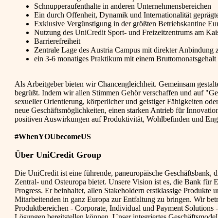
Schnupperaufenthalte in anderen Unternehmensbereichen
Ein durch Offenheit, Dynamik und Internationalität geprägt
Exklusive Vergünstigung in der größten Betriebskantine Eu
Nutzung des UniCredit Sport- und Freizeitzentrums am Kai
Barrierefreiheit
Zentrale Lage des Austria Campus mit direkter Anbindung 
ein 3-6 monatiges Praktikum mit einem Bruttomonatsgehalt 
Als Arbeitgeber bieten wir Chancengleichheit. Gemeinsam gestalte
begrüßt. Indem wir allen Stimmen Gehör verschaffen und auf "Ged
sexueller Orientierung, körperlicher und geistiger Fähigkeiten od
neue Geschäftsmöglichkeiten, einen starken Antrieb für Innovation
positiven Auswirkungen auf Produktivität, Wohlbefinden und Eng
#WhenYOUbecomeUS
Über UniCredit Group
Die UniCredit ist eine führende, paneuropäische Geschäftsbank, di
Zentral- und Osteuropa bietet. Unsere Vision ist es, die Bank fü
Progress. Er beinhaltet, allen Stakeholdern erstklassige Produkte
Mitarbeitenden in ganz Europa zur Entfaltung zu bringen. Wir bet
Produktbereichen - Corporate, Individual und Payment Solutions -,
Lösungen bereitstellen können. Unser integriertes Geschäftsmodell