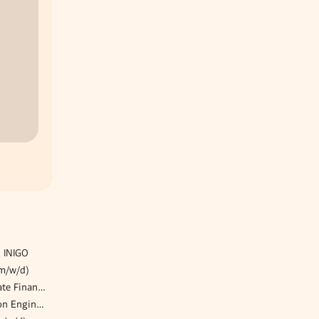
 INIGO
(m/w/d)
(Senior) Consultant Corporate Finance (m/w/d)
Senior Workflow Automation Engineer - Post Business Solutions GmbH (w/m/d)