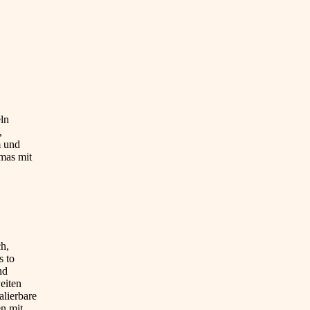
ln
,
m und
imas mit
ch,
s to
nd
eiten
alierbare
en mit