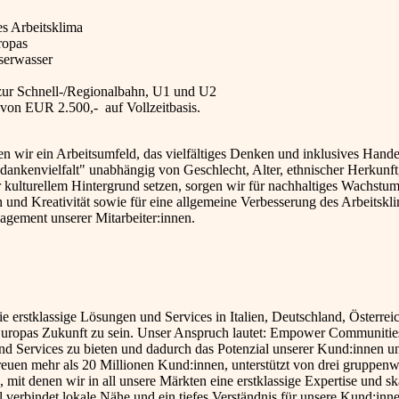
es Arbeitsklima
ropas
serwasser
zur Schnell-/Regionalbahn, U1 und U2
von EUR 2.500,- auf Vollzeitbasis.
n wir ein Arbeitsumfeld, das vielfältiges Denken und inklusives Hande
ankenvielfalt" unabhängig von Geschlecht, Alter, ethnischer Herkunft
er kulturellem Hintergrund setzen, sorgen wir für nachhaltiges Wachstu
 und Kreativität sowie für eine allgemeine Verbesserung des Arbeitskl
agement unserer Mitarbeiter:innen.
e erstklassige Lösungen und Services in Italien, Deutschland, Österrei
r Europas Zukunft zu sein. Unser Anspruch lautet: Empower Communitie
 und Services zu bieten und dadurch das Potenzial unserer Kund:innen u
reuen mehr als 20 Millionen Kund:innen, unterstützt von drei gruppenw
 mit denen wir in all unsere Märkten eine erstklassige Expertise und sk
 verbindet lokale Nähe und ein tiefes Verständnis für unsere Kund:inn